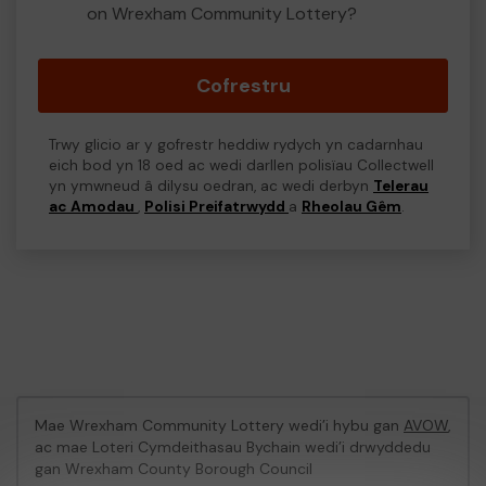
on Wrexham Community Lottery?
Cofrestru
Trwy glicio ar y gofrestr heddiw rydych yn cadarnhau
eich bod yn 18 oed ac wedi darllen polisïau Collectwell
yn ymwneud â dilysu oedran, ac wedi derbyn
Telerau
ac Amodau
,
Polisi Preifatrwydd
a
Rheolau Gêm
.
Mae Wrexham Community Lottery wedi’i hybu gan
AVOW
,
ac mae Loteri Cymdeithasau Bychain wedi’i drwyddedu
gan Wrexham County Borough Council