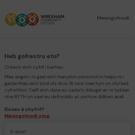
Mewngofnodi
Heb gofrestru eto?
Crëwch eich cyfrif i barhau.
Mae angen i ni gael eich manylion personol i’n helpu ni i
gadarnhau eich bod chi dros 18 oed; mae hyn yn ofyniad
cyfreithiol. Caiff eich data eu cadw’n ddiogel ac ni fyddan
nhw BYTH yn cael eu defnyddio at unrhyw ddiben arall.
Eisoes â chyfrif?
Mewngofnodi yma
.
E-bost