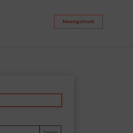
Mewngofnodi
Dangos