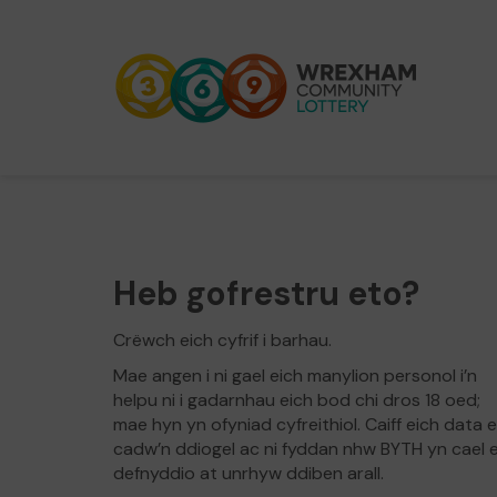
Heb gofrestru eto?
Crëwch eich cyfrif i barhau.
Mae angen i ni gael eich manylion personol i’n
helpu ni i gadarnhau eich bod chi dros 18 oed;
mae hyn yn ofyniad cyfreithiol. Caiff eich data 
cadw’n ddiogel ac ni fyddan nhw BYTH yn cael 
defnyddio at unrhyw ddiben arall.