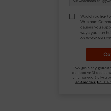
Would you like to
Wrexham Commun
causes you suppo
ways you can he
on Wrexham Com
Co
Trwy glicio ar y gofres
eich bod yn 18 oed ac we
yn ymwneud â dilysu o
ac Amodau
,
Polisi P