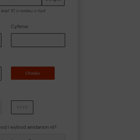
 leiaf 10 o nodau o hyd
Cyfenw
Chwilio
Blwyddyn
dod i wybod amdanon ni?