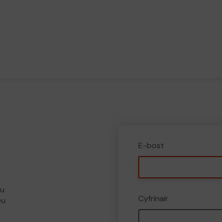
E-bost
eu
Cyfrinair
eu