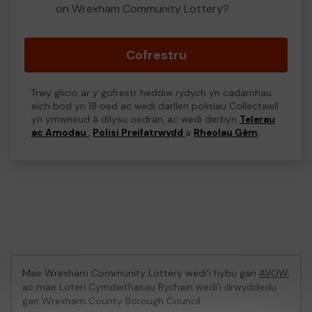
on Wrexham Community Lottery?
Cofrestru
Trwy glicio ar y gofrestr heddiw rydych yn cadarnhau
eich bod yn 18 oed ac wedi darllen polisïau Collectwell
yn ymwneud â dilysu oedran, ac wedi derbyn
Telerau
ac Amodau
,
Polisi Preifatrwydd
a
Rheolau Gêm
.
Mae Wrexham Community Lottery wedi’i hybu gan
AVOW
,
ac mae Loteri Cymdeithasau Bychain wedi’i drwyddedu
gan Wrexham County Borough Council