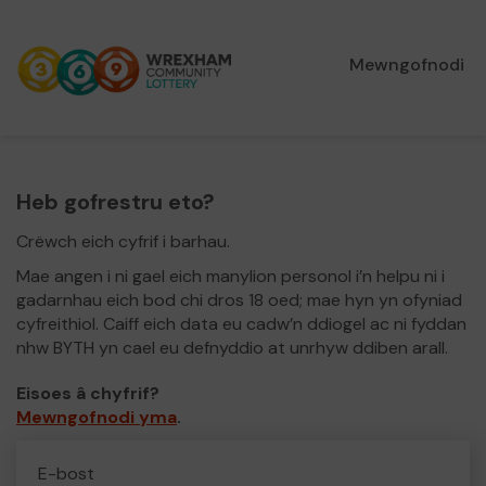
Mewngofnodi
Heb gofrestru eto?
Crëwch eich cyfrif i barhau.
Mae angen i ni gael eich manylion personol i’n helpu ni i
gadarnhau eich bod chi dros 18 oed; mae hyn yn ofyniad
cyfreithiol. Caiff eich data eu cadw’n ddiogel ac ni fyddan
nhw BYTH yn cael eu defnyddio at unrhyw ddiben arall.
Eisoes â chyfrif?
Mewngofnodi yma
.
E-bost