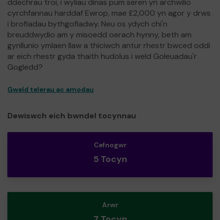
ddechrau troi, i wyliau dinas pum seren yn archwilio
cyrchfannau harddaf Ewrop, mae £2,000 yn agor y drws
i brofiadau bythgofiadwy. Neu os ydych chi'n
breuddwydio am y misoedd oerach hynny, beth am
gynllunio ymlaen llaw a thiciwch antur rhestr bwced oddi
ar eich rhestr gyda thaith hudolus i weld Goleuadau'r
Gogledd?
Gweld telerau ac amodau
Dewiswch eich bwndel tocynnau
Cefnogwr
5 Tocyn
Arwr
7 Tocyn