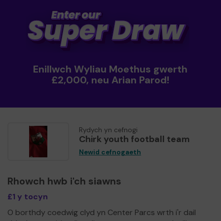
Enillwch Wyliau Moethus gwerth
£2,000, neu Arian Parod!
Rydych yn cefnogi
Chirk youth football team
Newid cefnogaeth
Rhowch hwb i'ch siawns
£1 y tocyn
O borthdy coedwig clyd yn Center Parcs wrth i'r dail