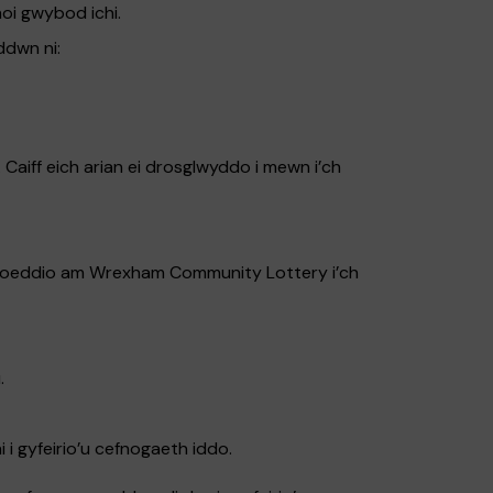
hoi gwybod ichi.
ddwn ni:
Caiff eich arian ei drosglwyddo i mewn i’ch
w bloeddio am Wrexham Community Lottery i’ch
.
 gyfeirio’u cefnogaeth iddo.