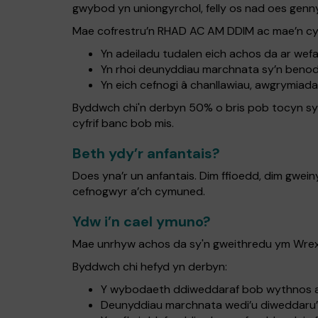
gwybod yn uniongyrchol, felly os nad oes gennyc
Mae cofrestru’n RHAD AC AM DDIM ac mae’n cym
Yn adeiladu tudalen eich achos da ar we
Yn rhoi deunyddiau marchnata sy’n benodol
Yn eich cefnogi â chanllawiau, awgrymiada
Byddwch chi'n derbyn 50% o bris pob tocyn sy'n 
cyfrif banc bob mis.
Beth ydy’r anfantais?
Does yna’r un anfantais. Dim ffioedd, dim gwei
cefnogwyr a’ch cymuned.
Ydw i’n cael ymuno?
Mae unrhyw achos da sy'n gweithredu ym Wrexha
Byddwch chi hefyd yn derbyn:
Y wybodaeth ddiweddaraf bob wythnos am 
Deunyddiau marchnata wedi’u diweddaru’n r