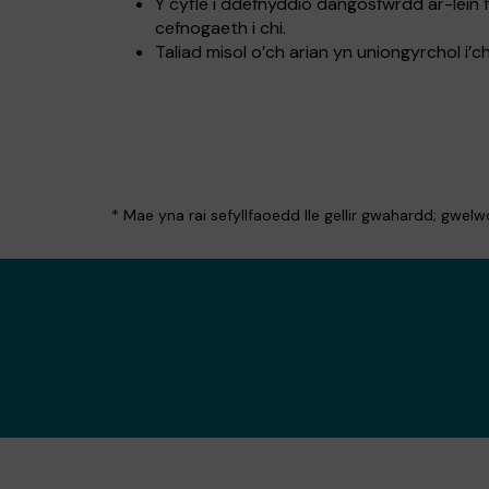
Y cyfle i ddefnyddio dangosfwrdd ar-lein 
cefnogaeth i chi.
Taliad misol o’ch arian yn uniongyrchol i’
* Mae yna rai sefyllfaoedd lle gellir gwahardd; gwel