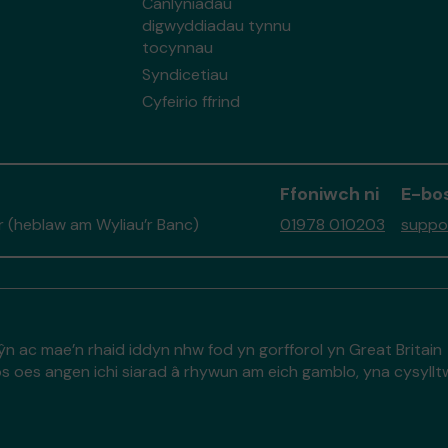
Canlyniadau
digwyddiadau tynnu
tocynnau
Syndicetiau
Cyfeirio ffrind
Ffoniwch ni
E-bos
 (heblaw am Wyliau’r Banc)
01978 010203
suppo
ŷn ac mae’n rhaid iddyn nhw fod yn gorfforol yn Great Britain
s oes angen ichi siarad â rhywun am eich gamblo, yna cysyll