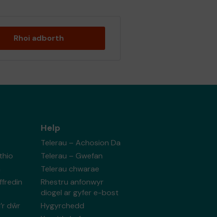
Rhoi adborth
Help
Telerau – Achosion Da
thio
Telerau – Gwefan
n
Telerau chwarae
fredin
Rhestru anfonwyr
diogel ar gyfer e-bost
’r dŵr
Hygyrchedd