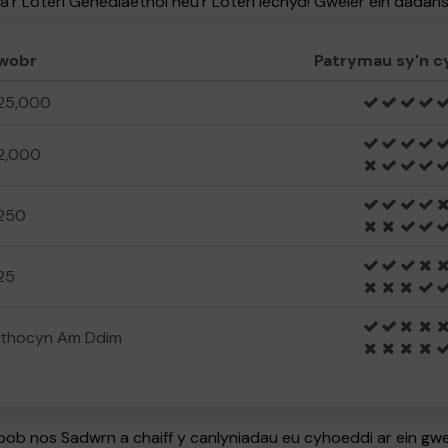
na'r Loteri Genedlaethol neu'r Loteri Iechyd! Gweler ein dada
wobr
Patrymau sy'n 
25,000
2,000
250
25
 thocyn Am Ddim
b nos Sadwrn a chaiff y canlyniadau eu cyhoeddi ar ein gwef