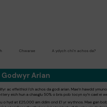
sh
Chwarae
A ydych chi'n achos da?
i Godwyr Arian
yr ac effeithiol i’ch achos da godi arian. Mae’n hawdd ymu
ery eich hun a chasglu 50% o bris pob tocyn sy’n cael ei we
brau o hyd at £25,000 am ddim ond £1 yr wythnos. Mae gan bo