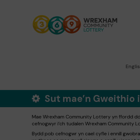
Engli
Sut mae’n Gweithio 
Mae Wrexham Community Lottery yn ffordd ddif
cefnogwyr i’ch tudalen Wrexham Community Lott
Bydd pob cefnogwr yn cael cyfle i ennill gwo