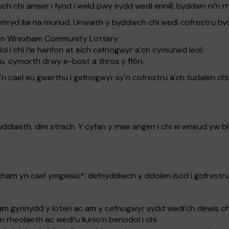
h chi amser i fynd i weld pwy sydd wedi ennill, byddwn ni’n r
ryd llai na munud. Unwaith y byddwch chi wedi cofrestru by
fan Wrexham Community Lottery.
 i chi i’w hanfon at eich cefnogwyr a’ch cymuned leol.
u, cymorth drwy e-bost a thros y ffôn.
cael eu gwerthu i gefnogwyr sy'n cofrestru â'ch tudalen chi. 
nyddiaeth, dim strach. Y cyfan y mae angen i chi ei wneud y
m yn cael ymgeisio*; defnyddiwch y ddolen isod i gofrestru
gynnydd y loteri ac am y cefnogwyr sydd wedi’ch dewis chi i
heolaeth ac wedi’u llunio’n benodol i chi.