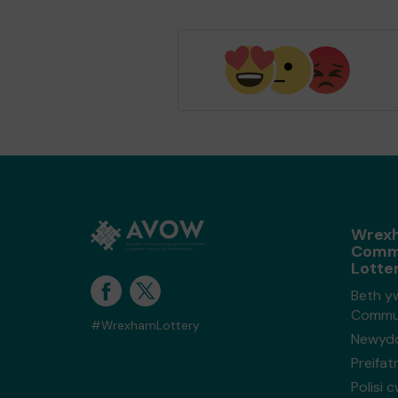
Wrex
Comm
Lotte
Beth y
Commun
#WrexhamLottery
Newyd
Preifa
Polisi 