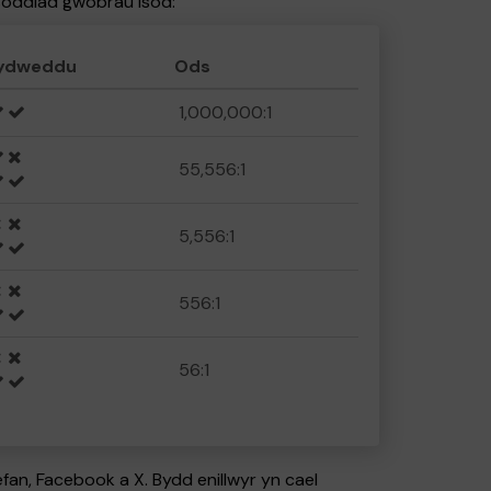
nsoddiad gwobrau isod:
cydweddu
Ods
1,000,000:1
55,556:1
5,556:1
556:1
56:1
an, Facebook a X. Bydd enillwyr yn cael