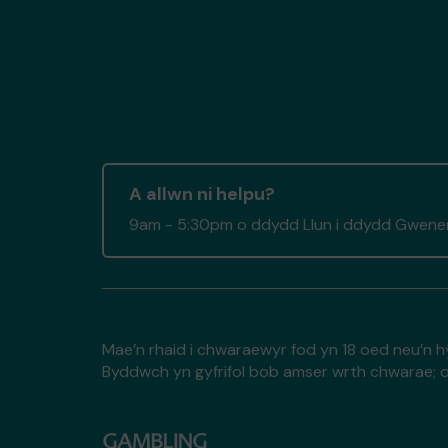
A allwn ni helpu?
9am - 5:30pm o ddydd Llun i ddydd Gwener
Mae’n rhaid i chwaraewyr fod yn 18 oed neu’n h
Byddwch yn gyfrifol bob amser wrth chwarae; o