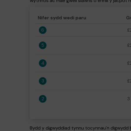
wythnos ac mae gwell siawns o ennill y jacpot 
Nifer sydd wedi paru
G
6
£
5
£
4
£
3
£
2
3
Bydd y digwyddiad tynnu tocynnau'n digwydd bo