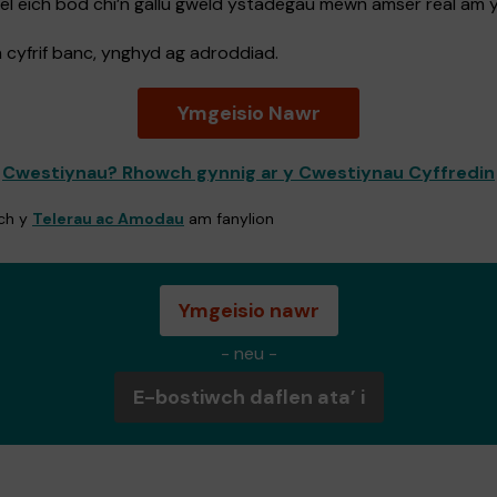
fel eich bod chi’n gallu gweld ystadegau mewn amser real am 
ch cyfrif banc, ynghyd ag adroddiad.
Ymgeisio Nawr
Cwestiynau? Rhowch gynnig ar y Cwestiynau Cyffredin
wch y
Telerau ac Amodau
am fanylion
Ymgeisio nawr
- neu -
E-bostiwch daflen ata’ i