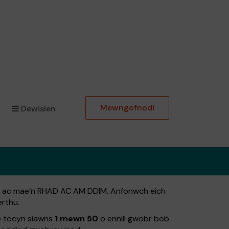
Mewngofnodi
Dewislen
no ac mae’n RHAD AC AM DDIM. Anfonwch eich
rthu.
b tocyn siawns
1 mewn 50
o ennill gwobr bob