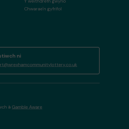
Y weithdrefn gwyno
Chwarae'n gyfrifol
tiwch ni
rt@wrexhamcommunitylottery.co.uk
twch â
Gamble Aware