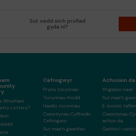
Sut oedd eich profiad
gyda ni?
ham
Cefnogwyr
Achosion da
unity
Prynu tocynnau
Ymgeisio nawr
ry
Tocynnau rhodd
Sut mae’n gwei
w Wrexham
Hawlio tocynnau
E-bostio tafle
ity Lottery?
Cwestiynau Cyffredin
Cwestiynau Cyf
dion
Cefnogwyr
achos da
trwydd
Sut mae’n gweithio
Gwthio’r cwch i
cwcis