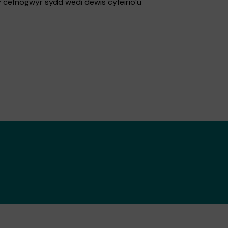
y cefnogwyr sydd wedi dewis cyfeirio’u