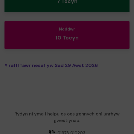
7 Tocyn
Noddwr
10 Tocyn
Y raffl fawr nesaf yw Sad 29 Awst 2026
Rydyn ni yma i helpu os oes gennych chi unrhyw
gwestiynau.
01978 010203