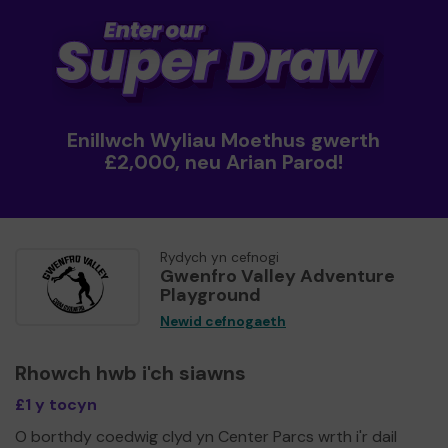
Enillwch Wyliau Moethus gwerth
£2,000, neu Arian Parod!
Rydych yn cefnogi
Gwenfro Valley Adventure
Playground
Newid cefnogaeth
Rhowch hwb i'ch siawns
£1 y tocyn
O borthdy coedwig clyd yn Center Parcs wrth i'r dail