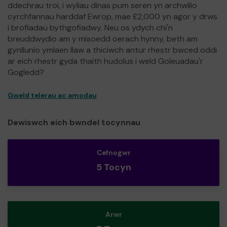
ddechrau troi, i wyliau dinas pum seren yn archwilio
cyrchfannau harddaf Ewrop, mae £2,000 yn agor y drws
i brofiadau bythgofiadwy. Neu os ydych chi'n
breuddwydio am y misoedd oerach hynny, beth am
gynllunio ymlaen llaw a thiciwch antur rhestr bwced oddi
ar eich rhestr gyda thaith hudolus i weld Goleuadau'r
Gogledd?
Gweld telerau ac amodau
Dewiswch eich bwndel tocynnau
Cefnogwr
5 Tocyn
Arwr