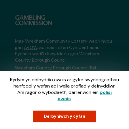
Mae Wrexham Community Lottery wedi’i hybu
gan
AVOW
, ac mae Loteri Cymdeithasau
Bychain wedi’i drwyddedu gan Wrexham
County Borough Council
Wrexham County Borough Council Rhif
Cofrestru: 424
Rydym yn defnyddio cwcis ar gyfer swyddogaethau
hanfodol y wefan ac i wella profiad y defnyddiwr.
Gweinyddir y wefan hon gan Gatherwell,
Am ragor o wybodaeth, darllenwch ein
polisi
Rheolwr Loteri Allanol sydd wedi'i drwyddedu
cwcis
.
a'i reoleiddio ym Mhrydain Fawr gan
y Gambling
Commission
o dan Gyfrif Rhif
36893
.
Derbyniwch y cyfan
© 2026
Gatherwell
Rheolwr Loteri Allanol