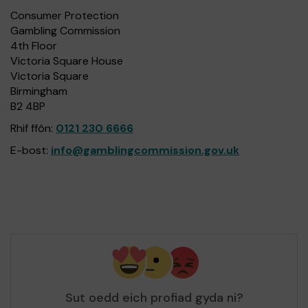
Consumer Protection
Gambling Commission
4th Floor
Victoria Square House
Victoria Square
Birmingham
B2 4BP
Rhif ffôn:
0121 230 6666
E-bost:
info@gamblingcommission.gov.uk
Sut oedd eich profiad gyda ni?