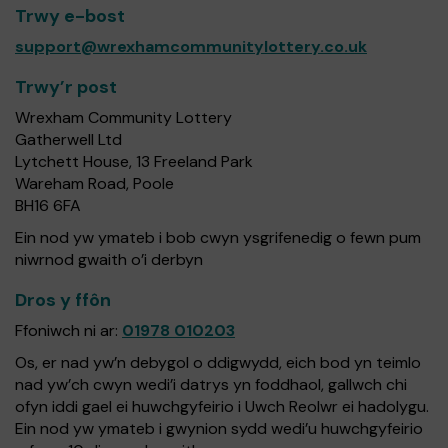
Trwy e-bost
support@wrexhamcommunitylottery.co.uk
Trwy’r post
Wrexham Community Lottery
Gatherwell Ltd
Lytchett House, 13 Freeland Park
Wareham Road, Poole
BH16 6FA
Ein nod yw ymateb i bob cwyn ysgrifenedig o fewn pum
niwrnod gwaith o’i derbyn
Dros y ffôn
Ffoniwch ni ar:
01978 010203
Os, er nad yw’n debygol o ddigwydd, eich bod yn teimlo
nad yw’ch cwyn wedi’i datrys yn foddhaol, gallwch chi
ofyn iddi gael ei huwchgyfeirio i Uwch Reolwr ei hadolygu.
Ein nod yw ymateb i gwynion sydd wedi’u huwchgyfeirio