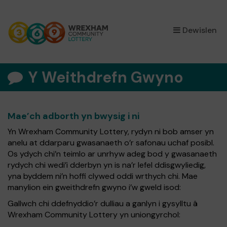
×
Dewislen
Y Weithdrefn Gwyno
Mae’ch adborth yn bwysig i ni
Yn Wrexham Community Lottery, rydyn ni bob amser yn
anelu at ddarparu gwasanaeth o’r safonau uchaf posibl.
Os ydych chi’n teimlo ar unrhyw adeg bod y gwasanaeth
rydych chi wedi’i dderbyn yn is na’r lefel ddisgwyliedig,
yna byddem ni’n hoffi clywed oddi wrthych chi. Mae
manylion ein gweithdrefn gwyno i’w gweld isod:
Gallwch chi ddefnyddio’r dulliau a ganlyn i gysylltu â
Wrexham Community Lottery yn uniongyrchol: