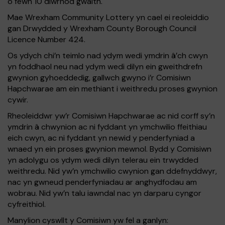
o fewn 10 diwrnod gwaith.
Mae Wrexham Community Lottery yn cael ei reoleiddio
gan Drwydded y Wrexham County Borough Council
Licence Number 424.
Os ydych chi’n teimlo nad ydym wedi ymdrin â’ch cwyn
yn foddhaol neu nad ydym wedi dilyn ein gweithdrefn
gwynion gyhoeddedig, gallwch gwyno i’r Comisiwn
Hapchwarae am ein methiant i weithredu proses gwynion
cywir.
Rheoleiddwr yw’r Comisiwn Hapchwarae ac nid corff sy’n
ymdrin â chwynion ac ni fyddant yn ymchwilio ffeithiau
eich cwyn, ac ni fyddant yn newid y penderfyniad a
wnaed yn ein proses gwynion mewnol. Bydd y Comisiwn
yn adolygu os ydym wedi dilyn telerau ein trwydded
weithredu. Nid yw’n ymchwilio cwynion gan ddefnyddwyr,
nac yn gwneud penderfyniadau ar anghydfodau am
wobrau. Nid yw’n talu iawndal nac yn darparu cyngor
cyfreithiol.
Manylion cyswllt y Comisiwn yw fel a ganlyn: