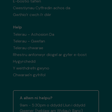
E-bostio taflen
Cwestiynau Cyffredin achos da
Gwthio’r cwch i’r dŵr
Help
Telerau – Achosion Da
Telerau – Gwefan
Telerau chwarae
Rhestru anfonwyr diogel ar gyfer e-bost
Hygyrchedd
Y weithdrefn gwyno
Chwarae'n gyfrifol
A allwn ni helpu?
9am - 5:30pm o ddydd Llun i ddydd
Gwener (heblaw am Wyliau’r Banc)