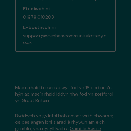
Ffoniwch ni
01978 010203
E-bostiwch ni
support@wrexhamcommunitylottery.c
o.uk
Mae’n rhaid i chwaraewyr fod yn 18 oed neu’n
hŷn ac mae’n rhaid iddyn nhw fod yn gorfforol
yn Great Britain
Byddwch yn gyfrifol bob amser wrth chwarae;
os oes angen ichi siarad â rhywun am eich
gamblo, yna cysylltwch â
Gamble Aware