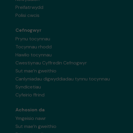
Preifatrwydd
Polisi cwcis
Cefnogwyr
Prynu tocynnau
Tocynnau rhodd
Hawlio tocynnau
Cwestiynau Cyffredin Cefnogwyr
Sut mae’n gweithio
Canlyniadau digwyddiadau tynnu tocynnau
Syndicetiau
Cyfeirio ffrind
Achosion da
Ymgeisio nawr
Sut mae’n gweithio