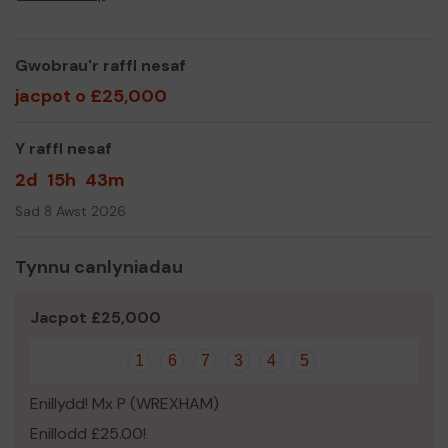
Yn gywir,
Jenny Griffiths
Gwobrau'r raffl nesaf
jacpot o £25,000
Y raffl nesaf
2d
15h
43m
Sad 8 Awst 2026
Tynnu canlyniadau
Jacpot £25,000
1
6
7
3
4
5
Enillydd! Mx P (WREXHAM)
Enillodd £25.00!