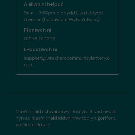
A allwn ni helpu?
9am - 5:30pm o ddydd Llun i ddydd
Gwener (heblaw am Wyliau’r Banc)
Ffoniwch ni
01978 010203
E-bostiwch ni
support@wrexhamcommunitylottery.c
o.uk
Mae’n rhaid i chwaraewyr fod yn 18 oed neu’n
hŷn ac mae’n rhaid iddyn nhw fod yn gorfforol
yn Great Britain