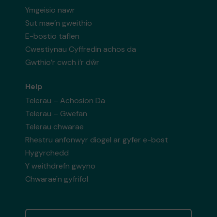
Ymgeisio nawr
Sut mae’n gweithio
E-bostio taflen
Cwestiynau Cyffredin achos da
Gwthio’r cwch i’r dŵr
Help
Telerau – Achosion Da
Telerau – Gwefan
Telerau chwarae
Rhestru anfonwyr diogel ar gyfer e-bost
Hygyrchedd
Y weithdrefn gwyno
Chwarae'n gyfrifol