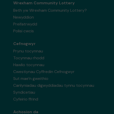
Wrexham Community Lottery
Beth yw Wrexham Community Lottery?
Newyddion
Preifatrwydd
Polisi cwcis
Cefnogwyr
Prynu tocynnau
Tocynnau rhodd
Hawlio tocynnau
Cwestiynau Cyffredin Cefnogwyr
Sut mae’n gweithio
Canlyniadau digwyddiadau tynnu tocynnau
Syndicetiau
Cyfeirio ffrind
Achosion da