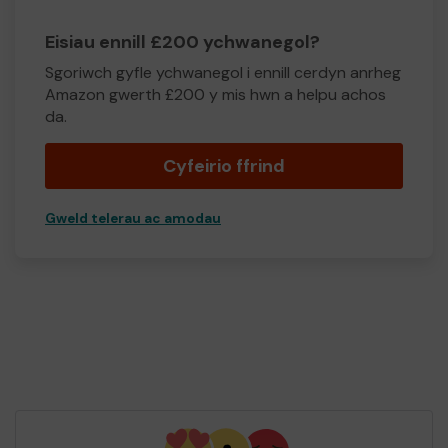
Eisiau ennill £200 ychwanegol?
Sgoriwch gyfle ychwanegol i ennill cerdyn anrheg
Amazon gwerth £200 y mis hwn a helpu achos
da.
Cyfeirio ffrind
Gweld telerau ac amodau