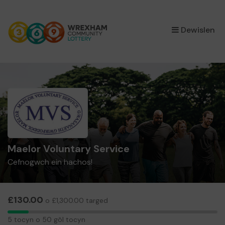
×
Dewislen
Maelor Voluntary Service
Cefnogwch ein hachos!
£130.00
o £1,300.00 targed
5
5 tocyn o 50 gôl tocyn