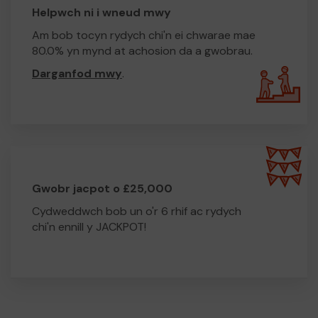
Helpwch ni i wneud mwy
Am bob tocyn rydych chi'n ei chwarae mae
80.0% yn mynd at achosion da a gwobrau.
Darganfod mwy
.
Gwobr jacpot o £25,000
Cydweddwch bob un o'r 6 rhif ac rydych
chi'n ennill y JACKPOT!