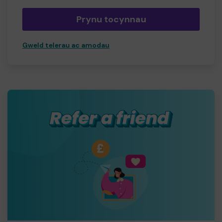
Prynu tocynnau
Gweld telerau ac amodau