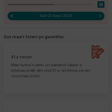
Pau
Sad 01 Awst 2026
Canlyniad blaenorol
Canlyn
Sut mae'r loteri yn gweithio
£1 y tocyn
Mae hynny'n iawn, yn wahanol i lawer o
loterïau eraill, dim ond £1 yr wythnos yw ein
tocynnau loteri.