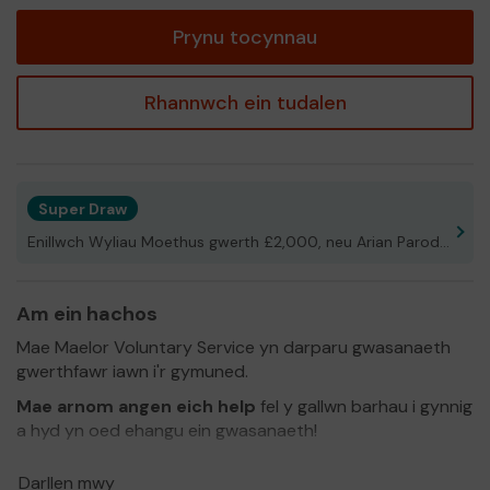
tocyn
Prynu tocynnau
Rhannwch ein tudalen
Super Draw
Enillwch Wyliau Moethus gwerth £2,000, neu Arian Parod!
Am ein hachos
Mae Maelor Voluntary Service yn darparu gwasanaeth
gwerthfawr iawn i'r gymuned.
Mae arnom angen eich help
fel y gallwn barhau i gynnig
a hyd yn oed ehangu ein gwasanaeth!
Diolch i chi am eich cefnogaeth a phob lwc!
Darllen mwy