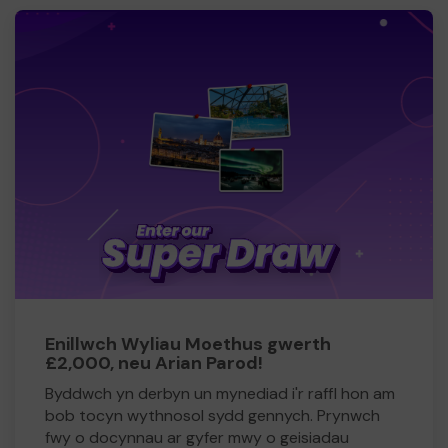
Enillwch Wyliau Moethus gwerth
£2,000, neu Arian Parod!
Byddwch yn derbyn un mynediad i'r raffl hon am
bob tocyn wythnosol sydd gennych. Prynwch
fwy o docynnau ar gyfer mwy o geisiadau