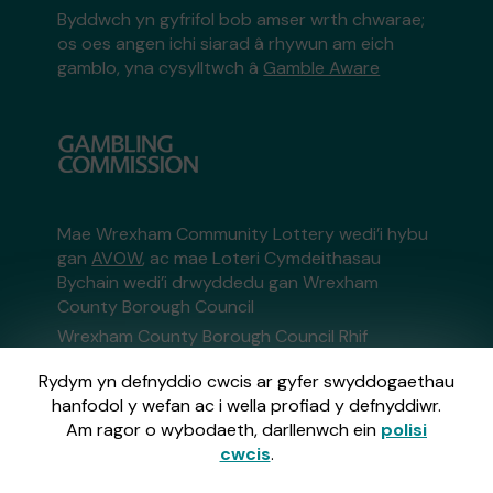
Byddwch yn gyfrifol bob amser wrth chwarae;
os oes angen ichi siarad â rhywun am eich
gamblo, yna cysylltwch â
Gamble Aware
Mae Wrexham Community Lottery wedi’i hybu
gan
AVOW
, ac mae Loteri Cymdeithasau
Bychain wedi’i drwyddedu gan Wrexham
County Borough Council
Wrexham County Borough Council Rhif
Cofrestru: 424
Rydym yn defnyddio cwcis ar gyfer swyddogaethau
hanfodol y wefan ac i wella profiad y defnyddiwr.
Gweinyddir y wefan hon gan Gatherwell,
Am ragor o wybodaeth, darllenwch ein
polisi
Rheolwr Loteri Allanol sydd wedi'i drwyddedu
cwcis
.
a'i reoleiddio ym Mhrydain Fawr gan
y Gambling
Commission
o dan Gyfrif Rhif
36893
.