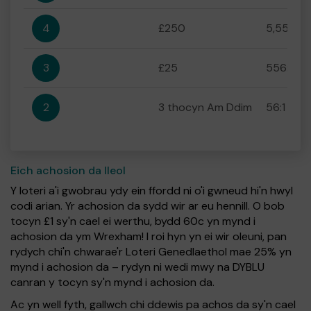
4
£250
5,556:1
3
£25
556:1
2
3 thocyn Am Ddim
56:1
Eich achosion da lleol
Y loteri a'i gwobrau ydy ein ffordd ni o'i gwneud hi'n hwyl
codi arian. Yr achosion da sydd wir ar eu hennill. O bob
tocyn £1 sy'n cael ei werthu, bydd 60c yn mynd i
achosion da ym Wrexham! I roi hyn yn ei wir oleuni, pan
rydych chi'n chwarae'r Loteri Genedlaethol mae 25% yn
mynd i achosion da – rydyn ni wedi mwy na DYBLU
canran y tocyn sy'n mynd i achosion da.
Ac yn well fyth, gallwch chi ddewis pa achos da sy'n cael