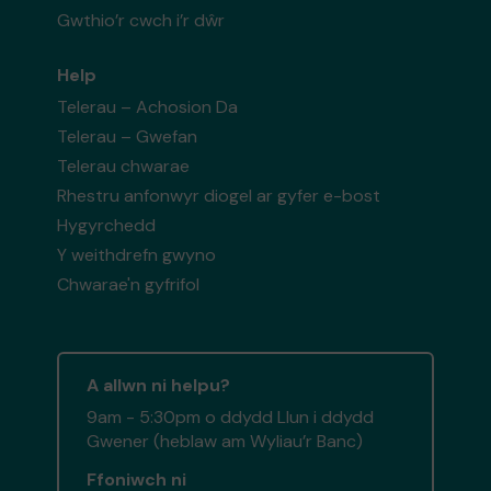
Gwthio’r cwch i’r dŵr
Help
Telerau – Achosion Da
Telerau – Gwefan
Telerau chwarae
Rhestru anfonwyr diogel ar gyfer e-bost
Hygyrchedd
Y weithdrefn gwyno
Chwarae'n gyfrifol
A allwn ni helpu?
9am - 5:30pm o ddydd Llun i ddydd
Gwener (heblaw am Wyliau’r Banc)
Ffoniwch ni