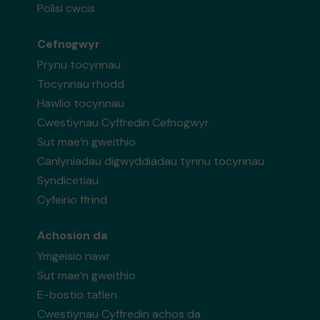
Polisi cwcis
Cefnogwyr
Prynu tocynnau
Tocynnau rhodd
Hawlio tocynnau
Cwestiynau Cyffredin Cefnogwyr
Sut mae’n gweithio
Canlyniadau digwyddiadau tynnu tocynnau
Syndicetiau
Cyfeirio ffrind
Achosion da
Ymgeisio nawr
Sut mae’n gweithio
E-bostio taflen
Cwestiynau Cyffredin achos da