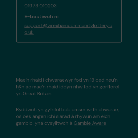
01978 010203
E-bostiwch ni
support@wrexhamcommunitylottery.c
o.uk
Mae’n rhaid i chwaraewyr fod yn 18 oed neu’n
hŷn ac mae’n rhaid iddyn nhw fod yn gorfforol
yn Great Britain
Byddwch yn gyfrifol bob amser wrth chwarae;
os oes angen ichi siarad â rhywun am eich
gamblo, yna cysylltwch â
Gamble Aware