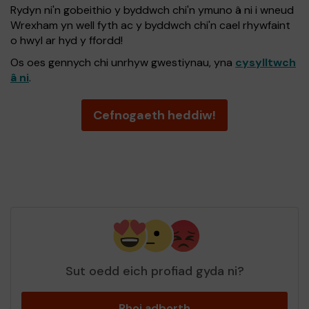
Rydyn ni'n gobeithio y byddwch chi'n ymuno â ni i wneud
Wrexham yn well fyth ac y byddwch chi'n cael rhywfaint
o hwyl ar hyd y ffordd!
Os oes gennych chi unrhyw gwestiynau, yna
cysylltwch
â ni
.
Cefnogaeth heddiw!
Sut oedd eich profiad gyda ni?
Rhoi adborth