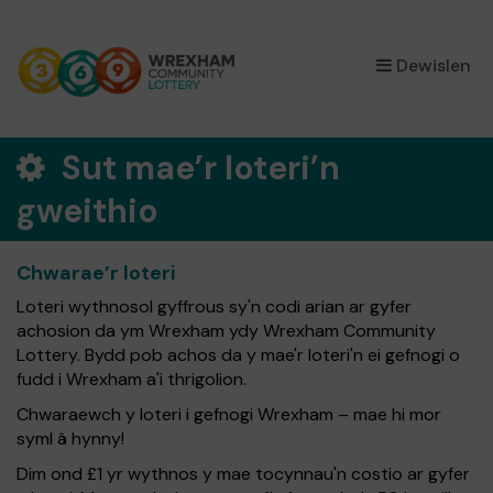
×
Dewislen
Sut mae’r loteri’n
gweithio
Chwarae’r loteri
Loteri wythnosol gyffrous sy'n codi arian ar gyfer
achosion da ym Wrexham ydy Wrexham Community
Lottery. Bydd pob achos da y mae'r loteri'n ei gefnogi o
fudd i Wrexham a'i thrigolion.
Chwaraewch y loteri i gefnogi Wrexham – mae hi mor
syml â hynny!
Dim ond £1 yr wythnos y mae tocynnau'n costio ar gyfer