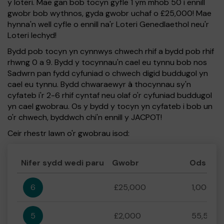
y loteri. Mae gan bob tocyn gyfle 1 ym mhob 50 i ennill
gwobr bob wythnos, gyda gwobr uchaf o £25,000! Mae
hynna'n well cyfle o ennill na'r Loteri Genedlaethol neu'r
Loteri Iechyd!
Bydd pob tocyn yn cynnwys chwech rhif a bydd pob rhif
rhwng 0 a 9. Bydd y tocynnau'n cael eu tynnu bob nos
Sadwrn pan fydd cyfuniad o chwech digid buddugol yn
cael eu tynnu. Bydd chwaraewyr â thocynnau sy'n
cyfateb i'r 2-6 rhif cyntaf neu olaf o'r cyfuniad buddugol
yn cael gwobrau. Os y bydd y tocyn yn cyfateb i bob un
o'r chwech, byddwch chi'n ennill y JACPOT!
Ceir rhestr lawn o'r gwobrau isod:
Nifer sydd wedi paru
Gwobr
Ods
6
£25,000
1,000,00
5
£2,000
55,556:1