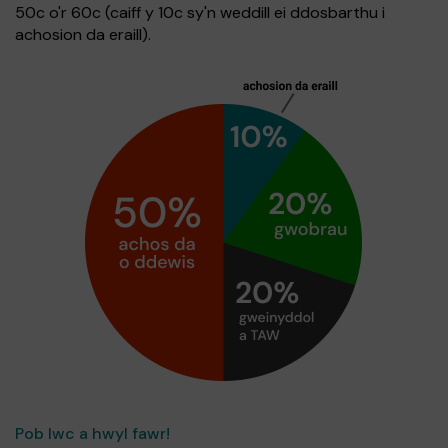
50c o'r 60c (caiff y 10c sy'n weddill ei ddosbarthu i
achosion da eraill).
Pob lwc a hwyl fawr!