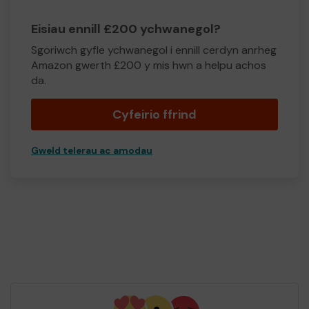
Eisiau ennill £200 ychwanegol?
Sgoriwch gyfle ychwanegol i ennill cerdyn anrheg
Amazon gwerth £200 y mis hwn a helpu achos
da.
Cyfeirio ffrind
Gweld telerau ac amodau