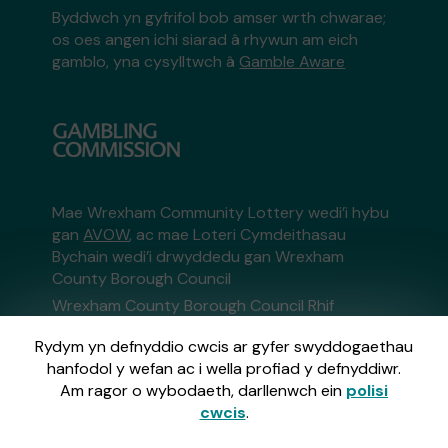
Byddwch yn gyfrifol bob amser wrth chwarae;
os oes angen ichi siarad â rhywun am eich
gamblo, yna cysylltwch â
Gamble Aware
Mae Wrexham Community Lottery wedi’i hybu
gan
AVOW
, ac mae Loteri Cymdeithasau
Bychain wedi’i drwyddedu gan Wrexham
County Borough Council
Wrexham County Borough Council Rhif
Cofrestru: 424
Rydym yn defnyddio cwcis ar gyfer swyddogaethau
hanfodol y wefan ac i wella profiad y defnyddiwr.
Gweinyddir y wefan hon gan Gatherwell,
Am ragor o wybodaeth, darllenwch ein
polisi
Rheolwr Loteri Allanol sydd wedi'i drwyddedu
cwcis
.
a'i reoleiddio ym Mhrydain Fawr gan
y Gambling
Commission
o dan Gyfrif Rhif
36893
.