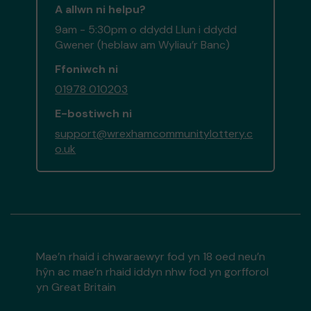
A allwn ni helpu?
9am - 5:30pm o ddydd Llun i ddydd
Gwener (heblaw am Wyliau’r Banc)
Ffoniwch ni
01978 010203
E-bostiwch ni
support@wrexhamcommunitylottery.c
o.uk
Mae’n rhaid i chwaraewyr fod yn 18 oed neu’n
hŷn ac mae’n rhaid iddyn nhw fod yn gorfforol
yn Great Britain