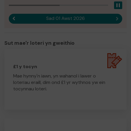
Pau
Sad 01 Awst 2026
Canlyniad blaenorol
Canlyn
Sut mae'r loteri yn gweithio
£1 y tocyn
Mae hynny'n iawn, yn wahanol i lawer o
loterïau eraill, dim ond £1 yr wythnos yw ein
tocynnau loteri.