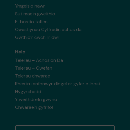
Ymgeisio nawr
Sut mae’n gweithio
E-bostio taflen
Cwestiynau Cyffredin achos da
Gwthio’r cwch i’r dŵr
Help
Telerau – Achosion Da
Telerau – Gwefan
Telerau chwarae
Rhestru anfonwyr diogel ar gyfer e-bost
Hygyrchedd
Y weithdrefn gwyno
Chwarae'n gyfrifol