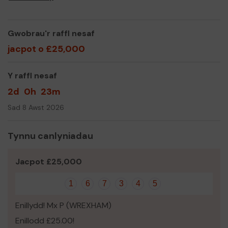
Yn gywir,
Splash Trustees
Gwobrau'r raffl nesaf
jacpot o £25,000
Y raffl nesaf
2d
0h
23m
Sad 8 Awst 2026
Tynnu canlyniadau
Jacpot £25,000
1
6
7
3
4
5
Enillydd! Mx P (WREXHAM)
Enillodd £25.00!