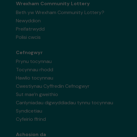
Wrexham Community Lottery
Beth yw Wrexham Community Lottery?
Newyddion
Preifatrwydd
Polisi cwcis
Cefnogwyr
Prynu tocynnau
Tocynnau rhodd
Hawlio tocynnau
Cwestiynau Cyffredin Cefnogwyr
Sut mae’n gweithio
Canlyniadau digwyddiadau tynnu tocynnau
Syndicetiau
Cyfeirio ffrind
Achosion da