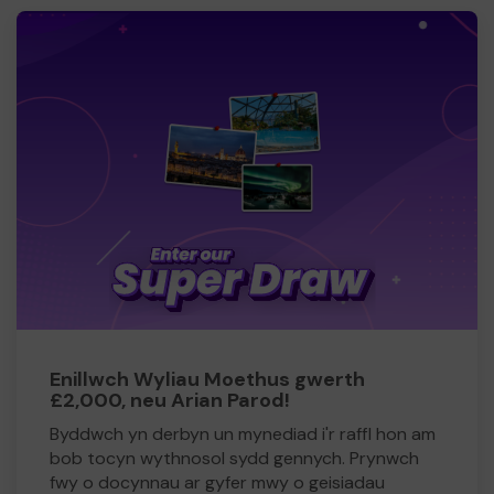
Enillwch Wyliau Moethus gwerth
£2,000, neu Arian Parod!
Byddwch yn derbyn un mynediad i'r raffl hon am
bob tocyn wythnosol sydd gennych. Prynwch
fwy o docynnau ar gyfer mwy o geisiadau