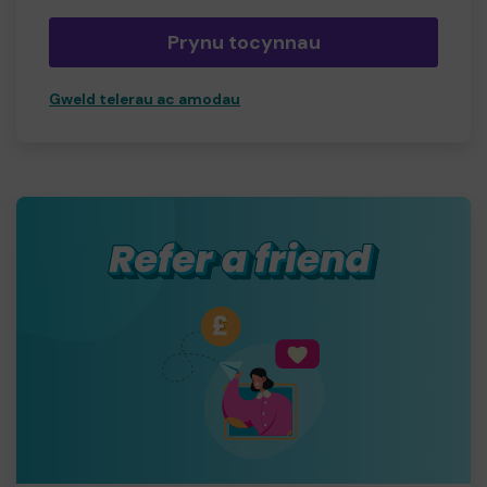
Prynu tocynnau
Gweld telerau ac amodau