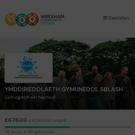
×
Dewislen
YMDDIRIEDOLAETH GYMUNEDOL SBLASH
Cefnogwch ein hachos!
£676.00
o £1,300.00 targed
26
26 tocyn o 50 gôl tocyn