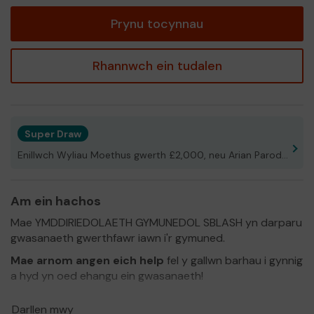
tocyn
Prynu tocynnau
Rhannwch ein tudalen
Super Draw
Enillwch Wyliau Moethus gwerth £2,000, neu Arian Parod!
Am ein hachos
Mae YMDDIRIEDOLAETH GYMUNEDOL SBLASH yn darparu
gwasanaeth gwerthfawr iawn i'r gymuned.
Mae arnom angen eich help
fel y gallwn barhau i gynnig
a hyd yn oed ehangu ein gwasanaeth!
Diolch i chi am eich cefnogaeth a phob lwc!
Darllen mwy