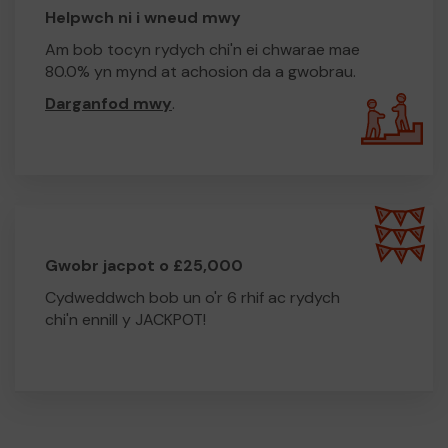
Helpwch ni i wneud mwy
Am bob tocyn rydych chi'n ei chwarae mae
80.0% yn mynd at achosion da a gwobrau.
Darganfod mwy
.
Gwobr jacpot o £25,000
Cydweddwch bob un o'r 6 rhif ac rydych
chi'n ennill y JACKPOT!